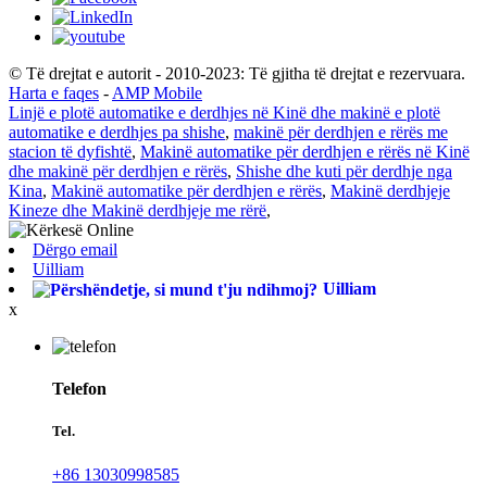
© Të drejtat e autorit - 2010-2023: Të gjitha të drejtat e rezervuara.
Harta e faqes
-
AMP Mobile
Linjë e plotë automatike e derdhjes në Kinë dhe makinë e plotë
automatike e derdhjes pa shishe
,
makinë për derdhjen e rërës me
stacion të dyfishtë
,
Makinë automatike për derdhjen e rërës në Kinë
dhe makinë për derdhjen e rërës
,
Shishe dhe kuti për derdhje nga
Kina
,
Makinë automatike për derdhjen e rërës
,
Makinë derdhjeje
Kineze dhe Makinë derdhjeje me rërë
,
Dërgo email
Uilliam
Uilliam
x
Telefon
Tel.
+86 13030998585