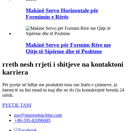
Makinë Servo Horizontale për
Formimin e Rërës
Makinë Servo për Formim Rëre me
Qitje të Sipërme dhe të Poshtme
rreth nesh rrjeti i shitjeve na kontaktoni
karriera
Për pyetje në lidhje me produktet tona ose listën e çmimeve, ju
lutemi të na lini email-in tuaj dhe ne do t'ju kontaktojmë brenda 24
orësh.
PYETJE TANI
zoe@junengmachine.com
+86-595-82096685