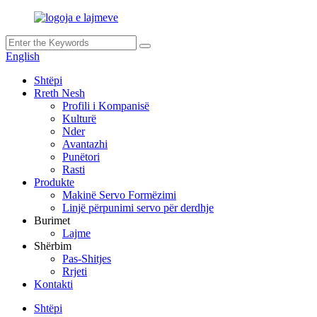
English
Shtëpi
Rreth Nesh
Profili i Kompanisë
Kulturë
Nder
Avantazhi
Punëtori
Rasti
Produkte
Makinë Servo Formëzimi
Linjë përpunimi servo për derdhje
Burimet
Lajme
Shërbim
Pas-Shitjes
Rrjeti
Kontakti
Shtëpi