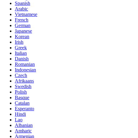
Spanish
Arabic
Vietnamese
French
German
Japanese
Korean
Irish
Greek
Italian
Danish
Romanian
Indonesian
Czech
Afrikaans
Swedish
Polish
Basque
Catalan
Esperanto
Hindi
Lao
Albanian
Amharic
Armenian