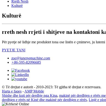
Rreth Nesh
Kulturë
Kulturë
rreth nesh rrjeti i shitjeve na kontaktoni k
Për pyetje në lidhje me produktet tona ose listën e çmimeve, ju lutemi 
PYETJE TANI
zoe@junengmachine.com
+86-595-82096685
© Të drejtat e autorit - 2010-2023: Të gjitha të drejtat e rezervuara.
Harta e faqes
-
AMP Mobile
Shishe dhe kuti për derdhje nga Kina
,
makinë për derdhjen e rërës me 
derdhjen e rërës në Kinë dhe makinë për derdhjen e rërës
,
Linjë e plo