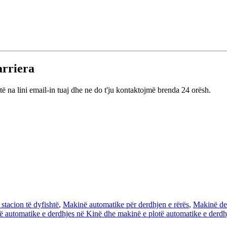
arriera
të na lini email-in tuaj dhe ne do t'ju kontaktojmë brenda 24 orësh.
stacion të dyfishtë
,
Makinë automatike për derdhjen e rërës
,
Makinë de
të automatike e derdhjes në Kinë dhe makinë e plotë automatike e derdh