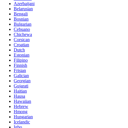
Azerbaijani
Belarusian
Bengali
Bosnian
Bulgarian
Cebuano
Chichewa
Corsican
Croatian
Dutch
Estonian
Filipino
Finnish
Frisian
Galician
Georgian
Gujarati
Haitian
Hausa
Hawaiian
Hebrew
Hmong
Hungarian
Icelandic
Igbo