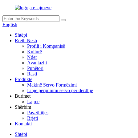
English
Shtëpi
Rreth Nesh
Profili i Kompanisë
Kulturë
Nder
Avantazhi
Punëtori
Rasti
Produkte
Makinë Servo Formëzimi
Linjë përpunimi servo për derdhje
Burimet
Lajme
Shërbim
Pas-Shitjes
Rrjeti
Kontakti
Shtëpi