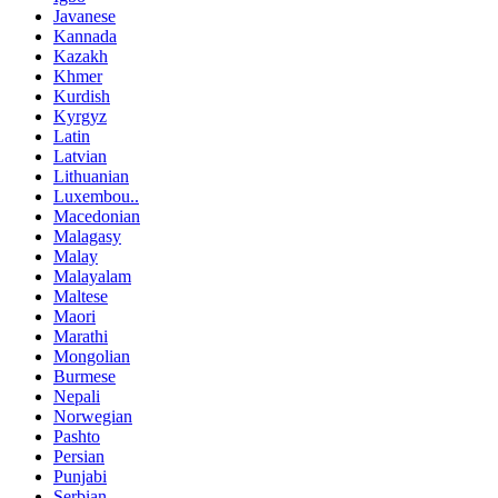
Javanese
Kannada
Kazakh
Khmer
Kurdish
Kyrgyz
Latin
Latvian
Lithuanian
Luxembou..
Macedonian
Malagasy
Malay
Malayalam
Maltese
Maori
Marathi
Mongolian
Burmese
Nepali
Norwegian
Pashto
Persian
Punjabi
Serbian