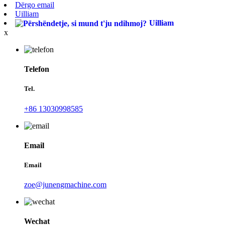
Dërgo email
Uilliam
Uilliam
x
Telefon
Tel.
+86 13030998585
Email
Email
zoe@junengmachine.com
Wechat