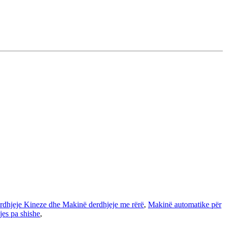
rdhjeje Kineze dhe Makinë derdhjeje me rërë
,
Makinë automatike për
jes pa shishe
,